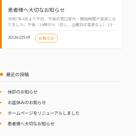
患者様へ大切なお知らせ
令和7年4月より平日、午後の窓口受付・開始時間が変更にな
りました。午後：14時から（但し、土曜日は変更なし） 13：
00～14：00は休憩時間となり 待合室は閉館となります。但
し、風除室は開放しており…
2026.05.19
お知らせ
最近の投稿
休診のお知らせ
お盆休みのお知らせ
ホームページをリニューアルしました
患者様へ大切なお知らせ