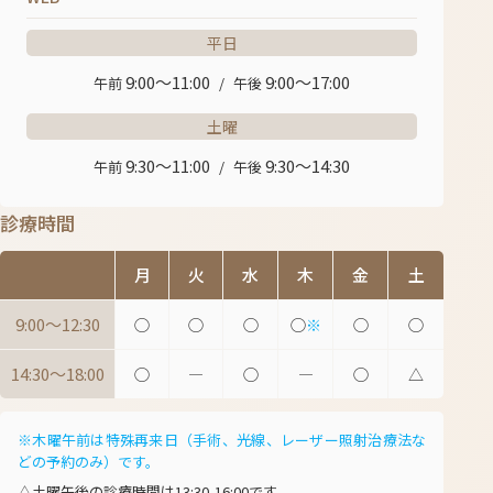
平日
9:00〜11:00
9:00〜17:00
午前
/
午後
土曜
9:30～11:00
9:30～14:30
午前
/
午後
診療時間
月
火
水
木
金
土
9:00〜12:30
◯
◯
◯
◯
※
◯
◯
14:30〜18:00
◯
―
◯
―
◯
△
※木曜午前は特殊再来日（手術、光線、レーザー照射治療法な
どの予約のみ）です。
△土曜午後の診療時間は13:30-16:00です。